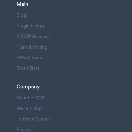
Main
Blog
Plugin Library
POWR Business
Plans & Pricing
HIPAA Forms
Email Blast
Company
About POWR
We're hiring!
Terms of Service
Privacy