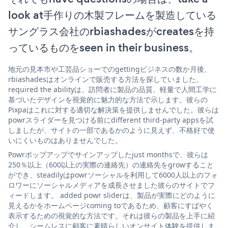
look at手作りの木製フレームを製造している
サングラス会社のrbiashadesがcreatesを持
っているものをseen in their business。
地元の見本市や工芸品ショーでのgettingビジネスの数か月後、
rbiashadesはオンラインで販売する方法を探していました。
required the abilityは、訪問者に製品の品質、軽量で人間工学に
基づいたデザインを視覚的に魅力的な方法で示します。彼らの
Pixpaはこれに対する適切な解決策を提供しませんでした。彼らは
powrスライダーを見つける前にdifferent third-party appsを試
しましたが、サイトの一部であるかのように見えず、不格好で使
いにくいものはありませんでした。
Powrポップアップでサインアップしたjust monthsで、彼らは
250％以上（600以上の実際の連絡先）の連絡先をgrowすること
ができ、steadilyはpowrソーシャルを利用して6000人以上のフォ
ロワーにソーシャルメディアを成長させました彼らのサイトでフ
ィードします。 added powr sliderは、製品が実際にどのように
見えるかをホームページcoming toであるため、顧客にすばやく
表示するための視覚的な方法です。それは彼らの製品を上手に紹
介し、シームレスに顧客に素晴らしいオンサイト体験を提供しま