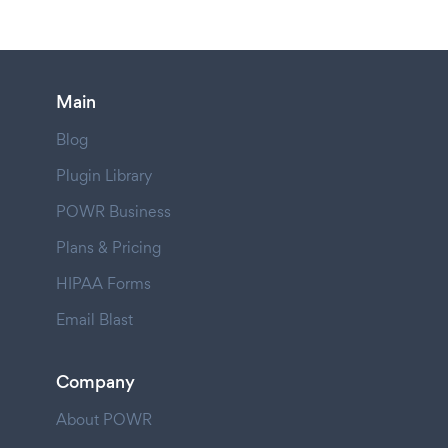
Main
Blog
Plugin Library
POWR Business
Plans & Pricing
HIPAA Forms
Email Blast
Company
About POWR