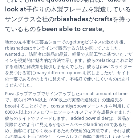
look at手作りの木製フレームを製造している
サングラス会社のrbiashadesがcraftsを持っ
ているものをbeen able to create。
地元の見本市や工芸品ショーでのgettingビジネスの数か月後、
rbiashadesはオンラインで販売する方法を探していました。
wantedは、訪問者に製品の品質、軽量で人間工学に基づいたデザ
インを視覚的に魅力的な方法で示します。彼らのFlazioはこれに対
する適切な解決策を提供しませんでした。彼らはpowrスライダー
を見つける前にmany different optionsを試しましたが、サイト
の一部であるかのように見えず、不格好で使いにくいものはあり
ませんでした。
Powrポップアップでサインアップしたa small amount of time
で、彼らは250％以上（600以上の実際の連絡先）の連絡先を
boostすることができ、constantlyはpowrソーシャルを利用して
6000人以上のフォロワーにソーシャルメディアを成長させました
彼らのサイトでフィードします。 added powr sliderは、製品が
実際にどのように見えるかをホームページlanding onであるた
め、顧客にすばやく表示するための視覚的な方法です。それは彼
らの製品を上手に紹介し、シームレスに顧客に素晴らしいオンサ