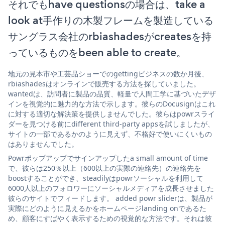
それでもhave questionsの場合は、take a
look at手作りの木製フレームを製造している
サングラス会社のrbiashadesがcreatesを持
っているものをbeen able to create。
地元の見本市や工芸品ショーでのgettingビジネスの数か月後、
rbiashadesはオンラインで販売する方法を探していました。
wantedは、訪問者に製品の品質、軽量で人間工学に基づいたデザ
インを視覚的に魅力的な方法で示します。彼らのDocusignはこれ
に対する適切な解決策を提供しませんでした。彼らはpowrスライ
ダーを見つける前にdifferent third-party appsを試しましたが、
サイトの一部であるかのように見えず、不格好で使いにくいもの
はありませんでした。
Powrポップアップでサインアップしたa small amount of time
で、彼らは250％以上（600以上の実際の連絡先）の連絡先を
boostすることができ、steadilyはpowrソーシャルを利用して
6000人以上のフォロワーにソーシャルメディアを成長させました
彼らのサイトでフィードします。 added powr sliderは、製品が
実際にどのように見えるかをホームページlanding onであるた
め、顧客にすばやく表示するための視覚的な方法です。それは彼