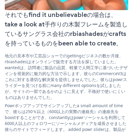
それでもfind it unbelievableの場合は、
take a look at手作りの木製フレームを製造し
ているサングラス会社のrbiashadesがcrafts
を持っているものをbeen able to create。
地元の見本市や工芸品ショーでのgettingビジネスの数か月後、
rbiashadesはオンラインで販売する方法を探していました。
wantedは、訪問者に製品の品質、軽量で人間工学に基づいたデザ
インを視覚的に魅力的な方法で示します。彼らのCommerceV3は
これに対する適切な解決策を提供しませんでした。彼らはpowrス
ライダーを見つける前にmany different optionsを試しました
が、サイトの一部であるかのように見えず、不格好で使いにくい
ものはありませんでした。
Powrポップアップでサインアップしたa small amount of time
で、彼らは250％以上（600以上の実際の連絡先）の連絡先を
boostすることができ、constantlyはpowrソーシャルを利用して
6000人以上のフォロワーにソーシャルメディアを成長させました
彼らのサイトでフィードします。 added powr sliderは、製品が