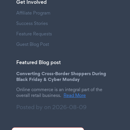
Get Involved
Affiliate Program
Success Stories
Feature Requests
Guest Blog Post
Featured Blog post
Converting Cross-Border Shoppers During
Black Friday & Cyber Monday
Online commerce is an integral part of the
overall retail business.
Read More
Posted by on
2026-08-09