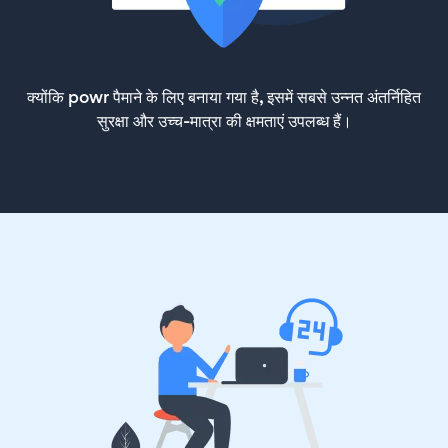
क्योंकि powr पैमाने के लिए बनाया गया है, इसमें सबसे उन्नत अंतर्निहित
सुरक्षा और उच्च-मात्रा की क्षमताएं उपलब्ध हैं।