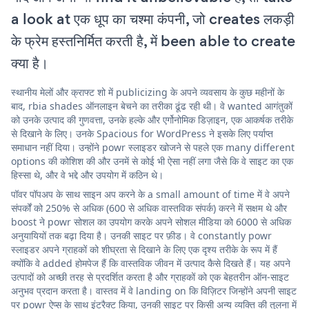
a look at एक धूप का चश्मा कंपनी, जो creates लकड़ी
के फ्रेम हस्तनिर्मित करती है, में been able to create
क्या है।
स्थानीय मेलों और क्राफ्ट शो में publicizing के अपने व्यवसाय के कुछ महीनों के
बाद, rbia shades ऑनलाइन बेचने का तरीका ढूंढ रही थी। वे wanted आगंतुकों
को उनके उत्पाद की गुणवत्ता, उनके हल्के और एर्गोनोमिक डिज़ाइन, एक आकर्षक तरीके
से दिखाने के लिए। उनके Spacious for WordPress ने इसके लिए पर्याप्त
समाधान नहीं दिया। उन्होंने powr स्लाइडर खोजने से पहले एक many different
options की कोशिश की और उनमें से कोई भी ऐसा नहीं लगा जैसे कि वे साइट का एक
हिस्सा थे, और वे भद्दे और उपयोग में कठिन थे।
पॉवर पॉपअप के साथ साइन अप करने के a small amount of time में वे अपने
संपर्कों को 250% से अधिक (600 से अधिक वास्तविक संपर्क) करने में सक्षम थे और
boost ने powr सोशल का उपयोग करके अपने सोशल मीडिया को 6000 से अधिक
अनुयायियों तक बढ़ा दिया है। उनकी साइट पर फ़ीड। वे constantly powr
स्लाइडर अपने ग्राहकों को शीघ्रता से दिखाने के लिए एक दृश्य तरीके के रूप में हैं
क्योंकि वे added होमपेज हैं कि वास्तविक जीवन में उत्पाद कैसे दिखते हैं। यह अपने
उत्पादों को अच्छी तरह से प्रदर्शित करता है और ग्राहकों को एक बेहतरीन ऑन-साइट
अनुभव प्रदान करता है। वास्तव में वे landing on कि विज़िटर जिन्होंने अपनी साइट
पर powr ऐप्स के साथ इंटरैक्ट किया, उनकी साइट पर किसी अन्य व्यक्ति की तुलना में