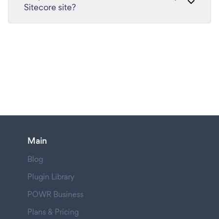
Sitecore site?
Main
Blog
Plugin Library
POWR Business
Plans & Pricing