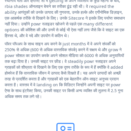
स्थानीय मेलों और क्राफ्ट शो में getting के अपने व्यवसाय के कुछ महीनों के बाद,
rbia shades ऑनलाइन बेचने का तरीका ढूंढ रही थी। वे required the
ability आगंतुकों को उनके उत्पाद की गुणवत्ता, उनके हल्के और एर्गोनोमिक डिज़ाइन,
एक आकर्षक तरीके से दिखाने के लिए। उनके Sitecore ने इसके लिए पर्याप्त समाधान
नहीं दिया। उन्होंने powr स्लाइडर खोजने से पहले एक many different
options की कोशिश की और उनमें से कोई भी ऐसा नहीं लगा जैसे कि वे साइट का एक
हिस्सा थे, और वे भद्दे और उपयोग में कठिन थे।
पॉवर पॉपअप के साथ साइन अप करने के just months में वे अपने संपर्कों को
250% से अधिक (600 से अधिक वास्तविक संपर्क) करने में सक्षम थे और grow ने
powr सोशल का उपयोग करके अपने सोशल मीडिया को 6000 से अधिक अनुयायियों
तक बढ़ा दिया है। उनकी साइट पर फ़ीड। वे steadily powr स्लाइडर अपने
ग्राहकों को शीघ्रता से दिखाने के लिए एक दृश्य तरीके के रूप में हैं क्योंकि वे added
होमपेज हैं कि वास्तविक जीवन में उत्पाद कैसे दिखते हैं। यह अपने उत्पादों को अच्छी
तरह से प्रदर्शित करता है और ग्राहकों को एक बेहतरीन ऑन-साइट अनुभव प्रदान
करता है। वास्तव में वे landing on कि विज़िटर जिन्होंने अपनी साइट पर powr
ऐप्स के साथ इंटरैक्ट किया, उनकी साइट पर किसी अन्य व्यक्ति की तुलना में 2.5 गुना
अधिक समय तक लगे रहे।