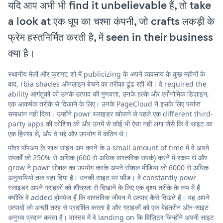
यदि आप अभी भी find it unbelievable हैं, तो take
a look at एक धूप का चश्मा कंपनी, जो crafts लकड़ी के
फ्रेम हस्तनिर्मित करती है, में seen in their business
क्या है।
स्थानीय मेलों और क्राफ्ट शो में publicizing के अपने व्यवसाय के कुछ महीनों के
बाद, rbia shades ऑनलाइन बेचने का तरीका ढूंढ रही थी। वे required the
ability आगंतुकों को उनके उत्पाद की गुणवत्ता, उनके हल्के और एर्गोनोमिक डिज़ाइन,
एक आकर्षक तरीके से दिखाने के लिए। उनके PageCloud ने इसके लिए पर्याप्त
समाधान नहीं दिया। उन्होंने powr स्लाइडर खोजने से पहले एक different third-
party apps की कोशिश की और उनमें से कोई भी ऐसा नहीं लगा जैसे कि वे साइट का
एक हिस्सा थे, और वे भद्दे और उपयोग में कठिन थे।
पॉवर पॉपअप के साथ साइन अप करने के a small amount of time में वे अपने
संपर्कों को 250% से अधिक (600 से अधिक वास्तविक संपर्क) करने में सक्षम थे और
grow ने powr सोशल का उपयोग करके अपने सोशल मीडिया को 6000 से अधिक
अनुयायियों तक बढ़ा दिया है। उनकी साइट पर फ़ीड। वे constantly powr
स्लाइडर अपने ग्राहकों को शीघ्रता से दिखाने के लिए एक दृश्य तरीके के रूप में हैं
क्योंकि वे added होमपेज हैं कि वास्तविक जीवन में उत्पाद कैसे दिखते हैं। यह अपने
उत्पादों को अच्छी तरह से प्रदर्शित करता है और ग्राहकों को एक बेहतरीन ऑन-साइट
अनुभव प्रदान करता है। वास्तव में वे landing on कि विज़िटर जिन्होंने अपनी साइट