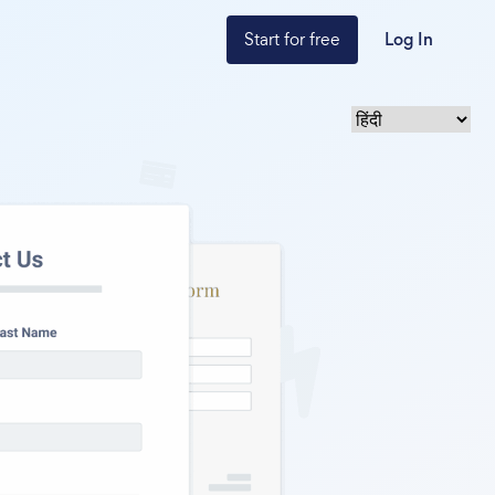
Start for free
Log In