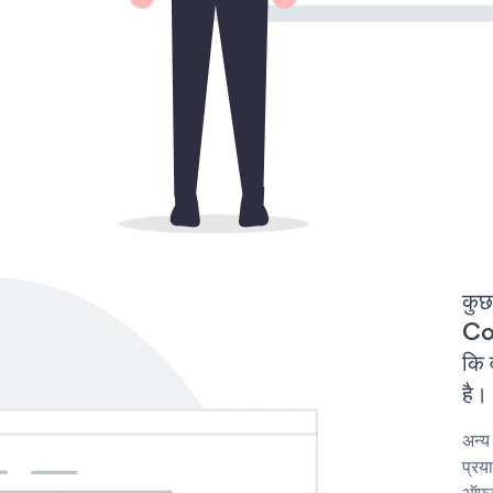
कुछ
Co
कि 
है।
अन्य
प्रय
ऑफ़र