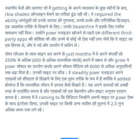
स्थानीय मेलों और क्राफ्ट शो में getting के अपने व्यवसाय के कुछ महीनों के बाद,
rbia shades ऑनलाइन बेचने का तरीका ढूंढ रही थी। वे required the
ability आगंतुकों को उनके उत्पाद की गुणवत्ता, उनके हल्के और एर्गोनोमिक डिज़ाइन,
एक आकर्षक तरीके से दिखाने के लिए। उनके DealerFire ने इसके लिए पर्याप्त
समाधान नहीं दिया। उन्होंने powr स्लाइडर खोजने से पहले एक different third-
party apps की कोशिश की और उनमें से कोई भी ऐसा नहीं लगा जैसे कि वे साइट का
एक हिस्सा थे, और वे भद्दे और उपयोग में कठिन थे।
पॉवर पॉपअप के साथ साइन अप करने के just months में वे अपने संपर्कों को
250% से अधिक (600 से अधिक वास्तविक संपर्क) करने में सक्षम थे और grow ने
powr सोशल का उपयोग करके अपने सोशल मीडिया को 6000 से अधिक अनुयायियों
तक बढ़ा दिया है। उनकी साइट पर फ़ीड। वे steadily powr स्लाइडर अपने
ग्राहकों को शीघ्रता से दिखाने के लिए एक दृश्य तरीके के रूप में हैं क्योंकि वे added
होमपेज हैं कि वास्तविक जीवन में उत्पाद कैसे दिखते हैं। यह अपने उत्पादों को अच्छी
तरह से प्रदर्शित करता है और ग्राहकों को एक बेहतरीन ऑन-साइट अनुभव प्रदान
करता है। वास्तव में वे coming to कि विज़िटर जिन्होंने अपनी साइट पर powr ऐप्स
के साथ इंटरैक्ट किया, उनकी साइट पर किसी अन्य व्यक्ति की तुलना में 2.5 गुना
अधिक समय तक लगे रहे।