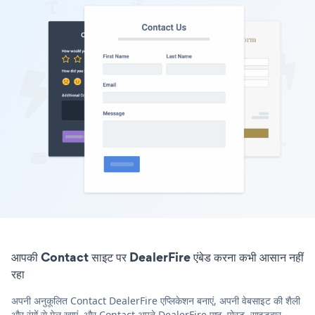
आपकी Contact साइट पर DealerFire एंबेड करना कभी आसान नहीं
रहा
अपनी अनुकूलित Contact DealerFire एप्लिकेशन बनाएं, अपनी वेबसाइट की शैली
और रंगों से मेल खाएं, और Contact अपने DealerFire पृष्ठ, पोस्ट, साइडबार,