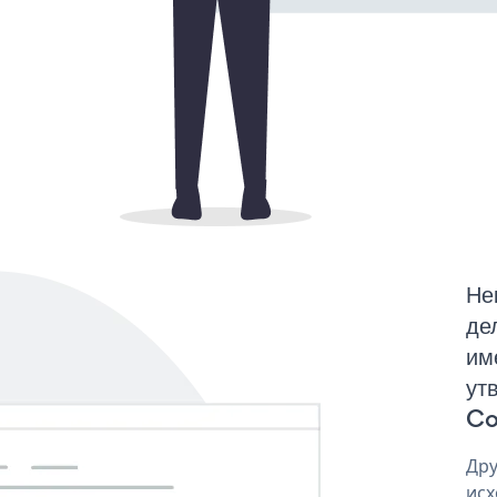
Не
де
им
ут
Co
Дру
исх