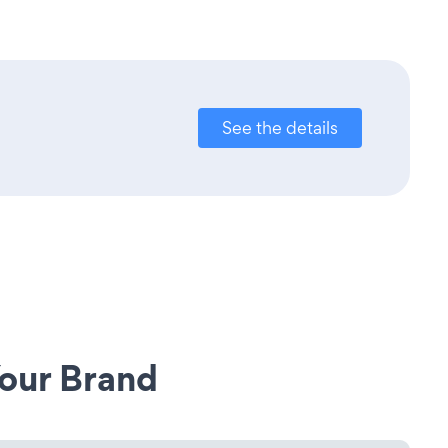
See the details
our Brand