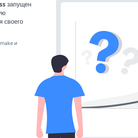
ss запущен
ую
я своего
, make и