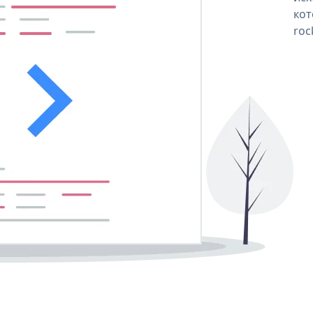
кот
roc