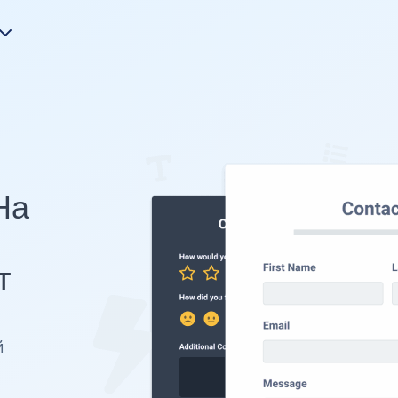
На
т
й