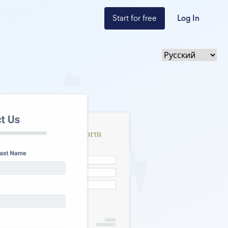
Start for free
Log In