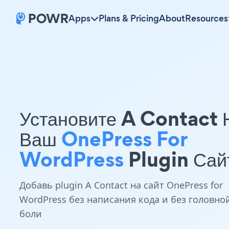
Apps
Plans & Pricing
About
Resources
Установите A Contact 
Ваш
OnePress For
WordPress
Plugin Сай
Добавь plugin A Contact на сайт OnePress for
WordPress без написания кода и без головно
боли