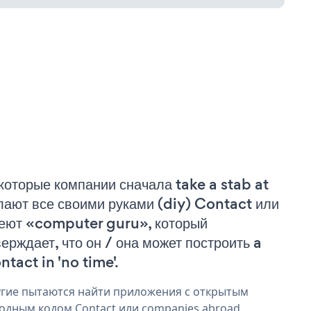
которые компании сначала take a stab at
лают все своими руками (diy) Contact или
еют «computer guru», который
верждает, что он / она может построить a
ntact in 'no time'.
гие пытаются найти приложения с открытым
одным кодом Contact или companies abroad,