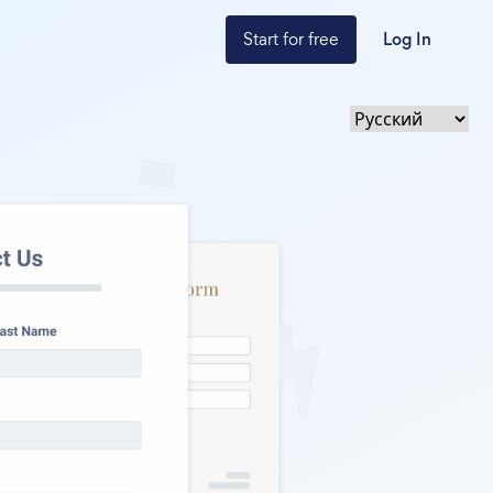
Start for free
Log In