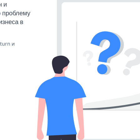
н и
ю проблему
изнеса в
 turn и