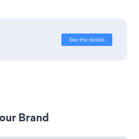
See the details
our Brand