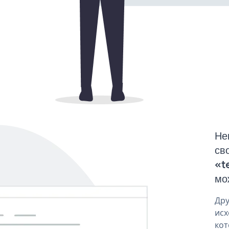
Не
св
«t
мо
Дру
исх
кот