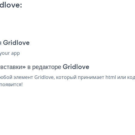
dlove:
я Gridlove
 your app
 вставки» в редакторе Gridlove
юбой элемент Gridlove, который принимает html или код
появится!