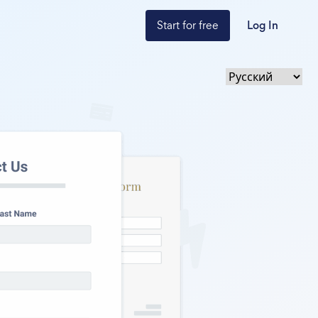
Start for free
Log In