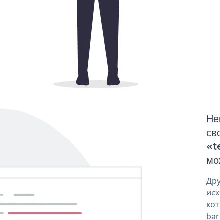
Не
св
«t
мо
Дру
исх
кот
bar