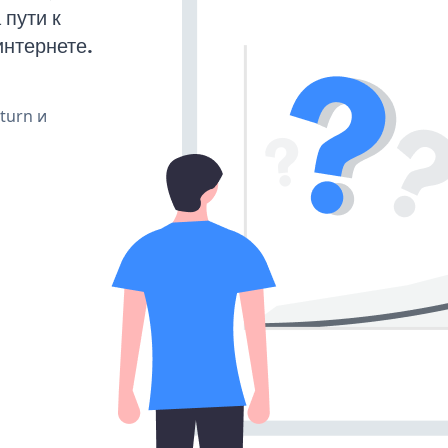
пути к
интернете.
 turn и