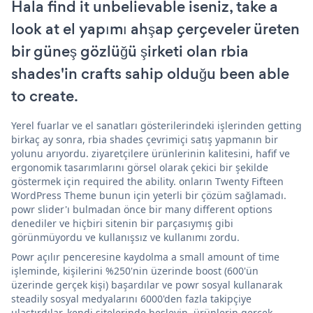
Hala find it unbelievable iseniz, take a
look at el yapımı ahşap çerçeveler üreten
bir güneş gözlüğü şirketi olan rbia
shades'in crafts sahip olduğu been able
to create.
Yerel fuarlar ve el sanatları gösterilerindeki işlerinden getting
birkaç ay sonra, rbia shades çevrimiçi satış yapmanın bir
yolunu arıyordu. ziyaretçilere ürünlerinin kalitesini, hafif ve
ergonomik tasarımlarını görsel olarak çekici bir şekilde
göstermek için required the ability. onların Twenty Fifteen
WordPress Theme bunun için yeterli bir çözüm sağlamadı.
powr slider'ı bulmadan önce bir many different options
denediler ve hiçbiri sitenin bir parçasıymış gibi
görünmüyordu ve kullanışsız ve kullanımı zordu.
Powr açılır penceresine kaydolma a small amount of time
işleminde, kişilerini %250'nin üzerinde boost (600'ün
üzerinde gerçek kişi) başardılar ve powr sosyal kullanarak
steadily sosyal medyalarını 6000'den fazla takipçiye
ulaştırdılar. kendi sitelerinde besleyin. ürünlerin gerçek