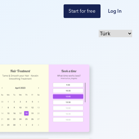
Start for free
Log In