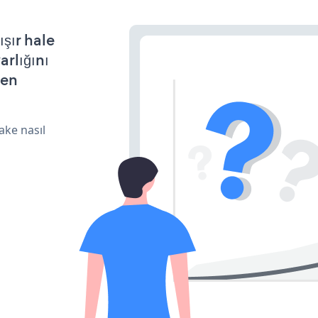
şır hale
arlığını
den
ake nasıl