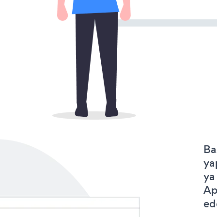
Ba
ya
ya
Ap
ede