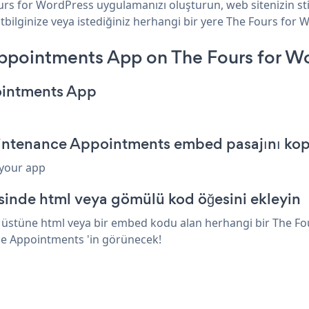
rs for WordPress uygulamanızı oluşturun, web sitenizin sti
ilginize veya istediğiniz herhangi bir yere The Fours for Wo
pointments App on The Fours for Wo
ointments App
aintenance Appointments embed pasajını ko
 your app
sinde html veya gömülü kod öğesini ekleyin
üstüne html veya bir embed kodu alan herhangi bir The Fou
nce Appointments 'in görünecek!