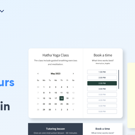
urs
in