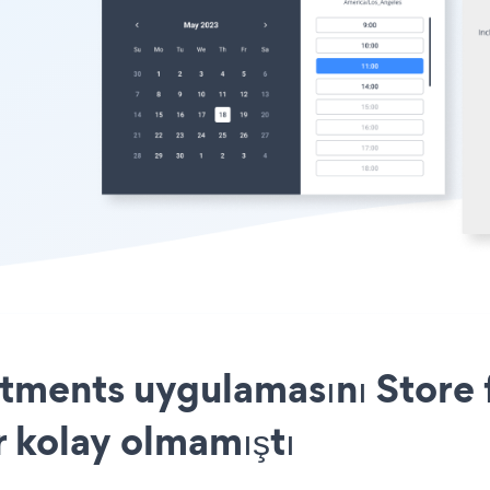
ments uygulamasını Store f
r kolay olmamıştı