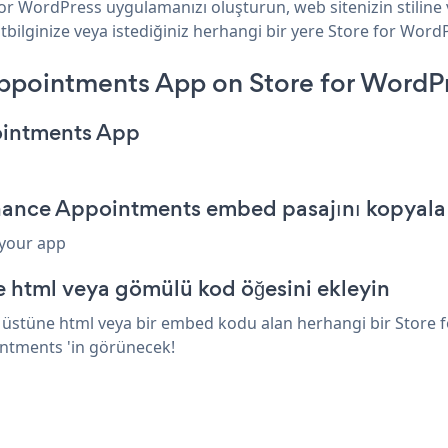
or WordPress uygulamanızı oluşturun, web sitenizin stiline
ilginize veya istediğiniz herhangi bir yere Store for WordPr
pointments App on Store for WordPr
ointments App
enance Appointments embed pasajını kopyala
 your app
e html veya gömülü kod öğesini ekleyin
stüne html veya bir embed kodu alan herhangi bir Store fo
intments 'in görünecek!