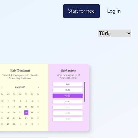
Start for free
Log In