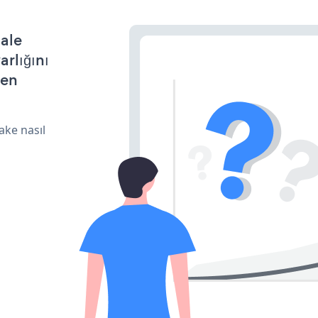
hale
arlığını
den
ake nasıl