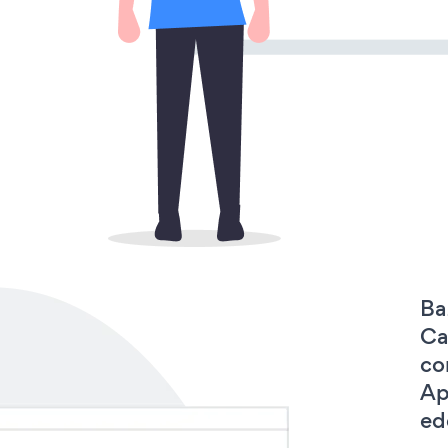
Ba
Ca
co
Ap
ede