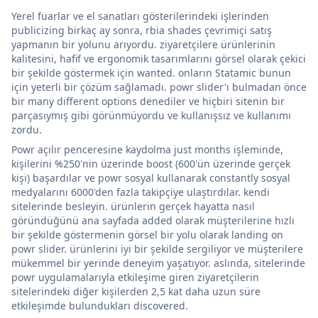
Yerel fuarlar ve el sanatları gösterilerindeki işlerinden
publicizing birkaç ay sonra, rbia shades çevrimiçi satış
yapmanın bir yolunu arıyordu. ziyaretçilere ürünlerinin
kalitesini, hafif ve ergonomik tasarımlarını görsel olarak çekici
bir şekilde göstermek için wanted. onların Statamic bunun
için yeterli bir çözüm sağlamadı. powr slider'ı bulmadan önce
bir many different options denediler ve hiçbiri sitenin bir
parçasıymış gibi görünmüyordu ve kullanışsız ve kullanımı
zordu.
Powr açılır penceresine kaydolma just months işleminde,
kişilerini %250'nin üzerinde boost (600'ün üzerinde gerçek
kişi) başardılar ve powr sosyal kullanarak constantly sosyal
medyalarını 6000'den fazla takipçiye ulaştırdılar. kendi
sitelerinde besleyin. ürünlerin gerçek hayatta nasıl
göründüğünü ana sayfada added olarak müşterilerine hızlı
bir şekilde göstermenin görsel bir yolu olarak landing on
powr slider. ürünlerini iyi bir şekilde sergiliyor ve müşterilere
mükemmel bir yerinde deneyim yaşatıyor. aslında, sitelerinde
powr uygulamalarıyla etkileşime giren ziyaretçilerin
sitelerindeki diğer kişilerden 2,5 kat daha uzun süre
etkileşimde bulundukları discovered.