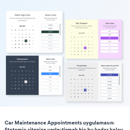
Car Maintenance Appointments uygulamasını
Statamic sitenize yerleştirmek hiç bu kadar kolay