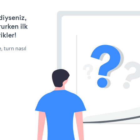
diyseniz,
rurken ilk
ikler!
, turn nasıl