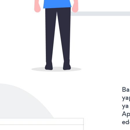
Ba
ya
ya
Ap
ede