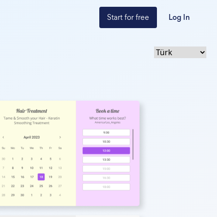
Start for free
Log In