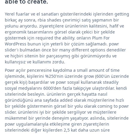
able to create.
Yerel fuarlar ve el sanatları gösterilerindeki işlerinden getting
birkaç ay sonra, rbia shades çevrimiçi satış yapmanın bir
yolunu arıyordu. ziyaretçilere ürünlerinin kalitesini, hafif ve
ergonomik tasarımlarını görsel olarak çekici bir şekilde
göstermek için required the ability. onların Plum For
WordPress bunun için yeterli bir çözüm sağlamadı. powr
slider'ı bulmadan önce bir many different options denediler
ve hiçbiri sitenin bir parçasıymış gibi görünmüyordu ve
kullanışsız ve kullanımı zordu.
Powr açılır penceresine kaydolma a small amount of time
işleminde, kişilerini %250'nin üzerinde grow (600'ün üzerinde
gerçek kişi) başardılar ve powr sosyal kullanarak steadily
sosyal medyalarını 6000'den fazla takipçiye ulaştırdılar. kendi
sitelerinde besleyin. ürünlerin gerçek hayatta nasıl
göründüğünü ana sayfada added olarak müşterilerine hızlı
bir şekilde göstermenin görsel bir yolu olarak coming to powr
slider. ürünlerini iyi bir şekilde sergiliyor ve müşterilere
mükemmel bir yerinde deneyim yaşatıyor. aslında, sitelerinde
powr uygulamalarıyla etkileşime giren ziyaretçilerin
sitelerindeki diğer kişilerden 2,5 kat daha uzun süre