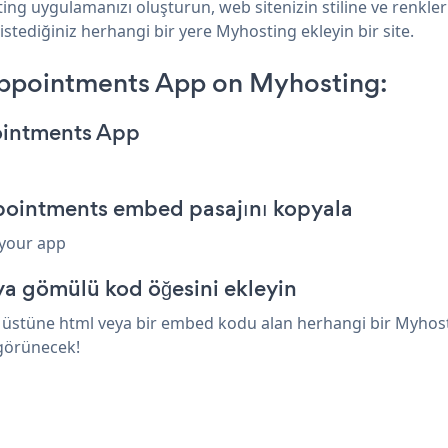
ng uygulamanızı oluşturun, web sitenizin stiline ve renkl
istediğiniz herhangi bir yere Myhosting ekleyin bir site.
ppointments App on Myhosting:
ointments App
pointments embed pasajını kopyala
 your app
a gömülü kod öğesini ekleyin
stüne html veya bir embed kodu alan herhangi bir Myhosting
görünecek!