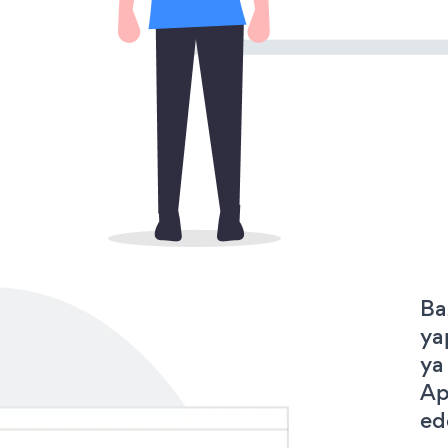
Ba
ya
ya
Ap
ede