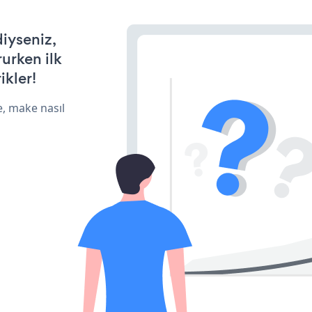
diyseniz,
rurken ilk
ikler!
e, make nasıl