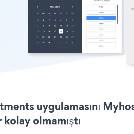
ments uygulamasını Myhost
r kolay olmamıştı