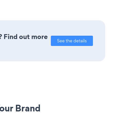
? Find out more
See the details
our Brand