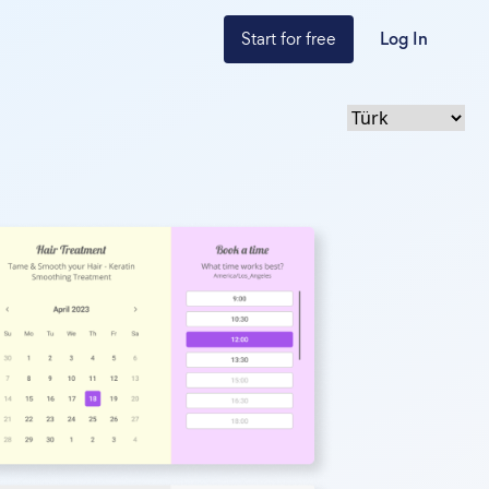
Start for free
Log In