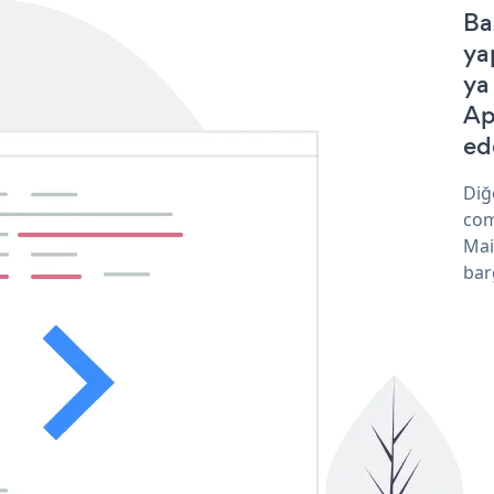
Ba
ya
ya
Ap
ede
Diğ
com
Mai
bar