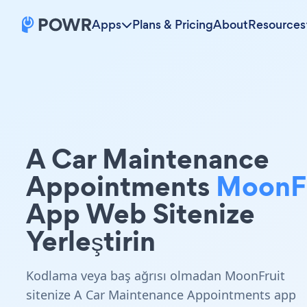
Apps
Plans & Pricing
About
Resources
A Car Maintenance
Appointments
MoonFr
App Web Sitenize
Yerleştirin
Kodlama veya baş ağrısı olmadan MoonFruit
sitenize A Car Maintenance Appointments app