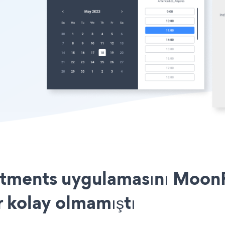
ments uygulamasını MoonFr
r kolay olmamıştı