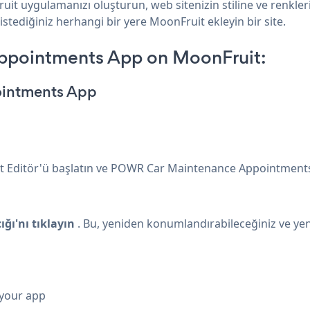
it uygulamanızı oluşturun, web sitenizin stiline ve renkl
istediğiniz herhangi bir yere MoonFruit ekleyin bir site.
ppointments App on MoonFruit:
ointments App
it Editör'ü başlatın ve POWR Car Maintenance Appointments 
ğı'nı tıklayın
. Bu, yeniden konumlandırabileceğiniz ve ye
 your app