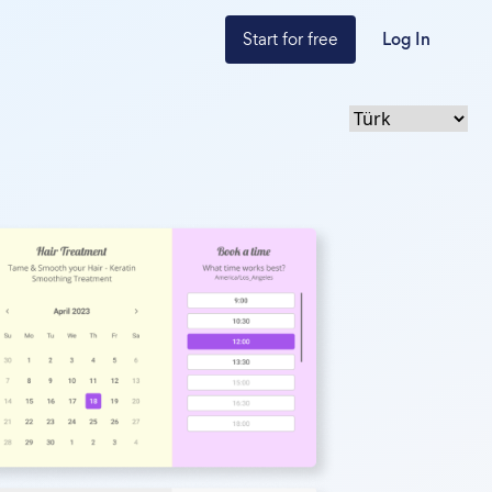
Start for free
Log In