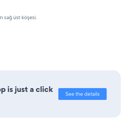
 sağ üst köşesi.
is just a click
See the details