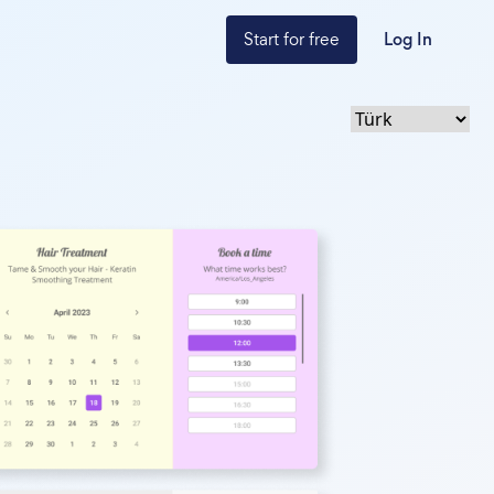
Start for free
Log In