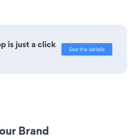
is just a click
See the details
our Brand