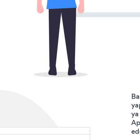
Ba
ya
ya
Ap
ede