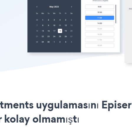
ments uygulamasını Episerv
r kolay olmamıştı