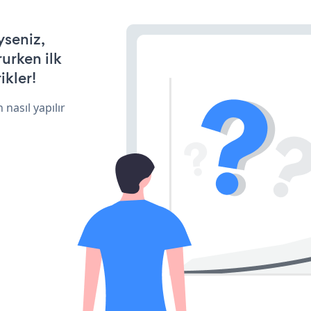
yseniz,
rurken ilk
ikler!
 nasıl yapılır