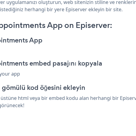
er uygulamanızı oluşturun, web sitenizin stiline ve renkl
stediğiniz herhangi bir yere Episerver ekleyin bir site.
pointments App on Episerver:
ointments App
ointments embed pasajını kopyala
 your app
a gömülü kod öğesini ekleyin
stüne html veya bir embed kodu alan herhangi bir Episerver 
görünecek!