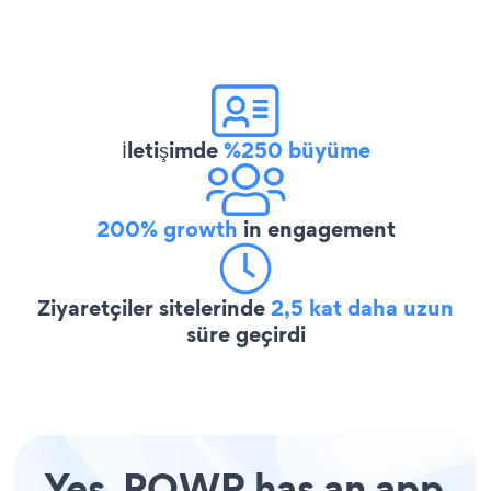
İletişimde
%250 büyüme
200% growth
in engagement
Ziyaretçiler sitelerinde
2,5 kat daha uzun
süre geçirdi
Yes, POWR has an app