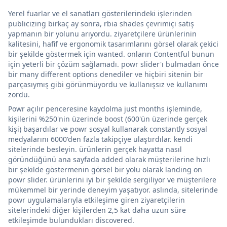
Yerel fuarlar ve el sanatları gösterilerindeki işlerinden
publicizing birkaç ay sonra, rbia shades çevrimiçi satış
yapmanın bir yolunu arıyordu. ziyaretçilere ürünlerinin
kalitesini, hafif ve ergonomik tasarımlarını görsel olarak çekici
bir şekilde göstermek için wanted. onların Contentful bunun
için yeterli bir çözüm sağlamadı. powr slider'ı bulmadan önce
bir many different options denediler ve hiçbiri sitenin bir
parçasıymış gibi görünmüyordu ve kullanışsız ve kullanımı
zordu.
Powr açılır penceresine kaydolma just months işleminde,
kişilerini %250'nin üzerinde boost (600'ün üzerinde gerçek
kişi) başardılar ve powr sosyal kullanarak constantly sosyal
medyalarını 6000'den fazla takipçiye ulaştırdılar. kendi
sitelerinde besleyin. ürünlerin gerçek hayatta nasıl
göründüğünü ana sayfada added olarak müşterilerine hızlı
bir şekilde göstermenin görsel bir yolu olarak landing on
powr slider. ürünlerini iyi bir şekilde sergiliyor ve müşterilere
mükemmel bir yerinde deneyim yaşatıyor. aslında, sitelerinde
powr uygulamalarıyla etkileşime giren ziyaretçilerin
sitelerindeki diğer kişilerden 2,5 kat daha uzun süre
etkileşimde bulundukları discovered.