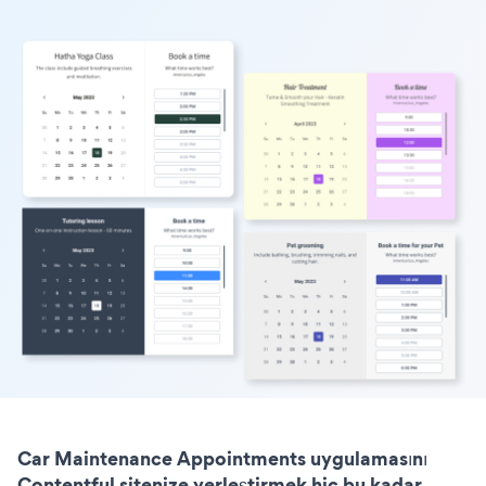
Car Maintenance Appointments uygulamasını
Contentful sitenize yerleştirmek hiç bu kadar