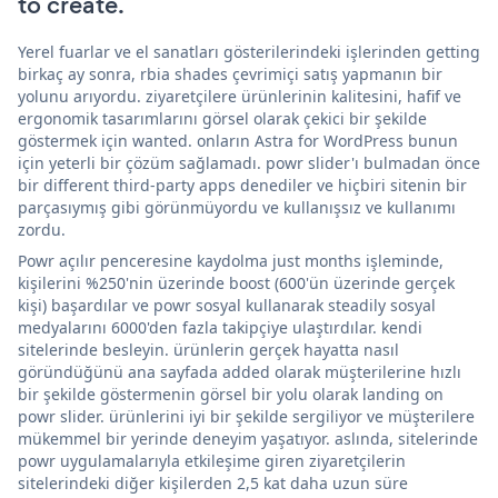
to create.
Yerel fuarlar ve el sanatları gösterilerindeki işlerinden getting
birkaç ay sonra, rbia shades çevrimiçi satış yapmanın bir
yolunu arıyordu. ziyaretçilere ürünlerinin kalitesini, hafif ve
ergonomik tasarımlarını görsel olarak çekici bir şekilde
göstermek için wanted. onların Astra for WordPress bunun
için yeterli bir çözüm sağlamadı. powr slider'ı bulmadan önce
bir different third-party apps denediler ve hiçbiri sitenin bir
parçasıymış gibi görünmüyordu ve kullanışsız ve kullanımı
zordu.
Powr açılır penceresine kaydolma just months işleminde,
kişilerini %250'nin üzerinde boost (600'ün üzerinde gerçek
kişi) başardılar ve powr sosyal kullanarak steadily sosyal
medyalarını 6000'den fazla takipçiye ulaştırdılar. kendi
sitelerinde besleyin. ürünlerin gerçek hayatta nasıl
göründüğünü ana sayfada added olarak müşterilerine hızlı
bir şekilde göstermenin görsel bir yolu olarak landing on
powr slider. ürünlerini iyi bir şekilde sergiliyor ve müşterilere
mükemmel bir yerinde deneyim yaşatıyor. aslında, sitelerinde
powr uygulamalarıyla etkileşime giren ziyaretçilerin
sitelerindeki diğer kişilerden 2,5 kat daha uzun süre