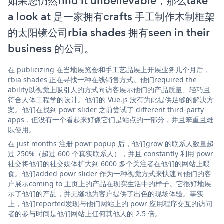
如果您仍然find it unbelievable，那么take
a look at 是一家拥有crafts 手工制作木制框架
的太阳镜公司rbia shades 拥有seen in their
business 的公司。
在 publicizing 在当地展览会和手工艺品展上开展业务几个月后，
rbia shades 正在寻找一种在线销售方式。他们required the
ability以视觉上吸引人的方式向访客展示他们的产品质量、轻巧且
符合人体工程学的设计。他们的 Vue.js 没有为此提供足够的解决方
案。他们在找到 powr slider 之前尝试了 different third-party
apps，但没有一个看起来好像它们是站点的一部分，并且笨重且难
以使用。
在 just months 注册 powr popup 后，他们grow 的联系人数量超
过 250%（超过 600 个真实联系人），并且 constantly 利用 powr
社交将他们的社交媒体扩大到 6000 多个关注者在他们的网站上喂
食。他们added powr slider 作为一种视觉方式来快速向他们的客
户展示coming to 主页上的产品在现实生活中的样子。它很好地展
示了他们的产品，并无缝地为客户提供了出色的现场体验。事实
上，他们reported发现与他们网站上的 powr 应用程序交互的访问
者的参与时间是他们网站上任何其他人的 2.5 倍。