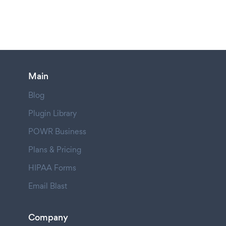
Main
Blog
Plugin Library
POWR Business
Plans & Pricing
HIPAA Forms
Email Blast
Company