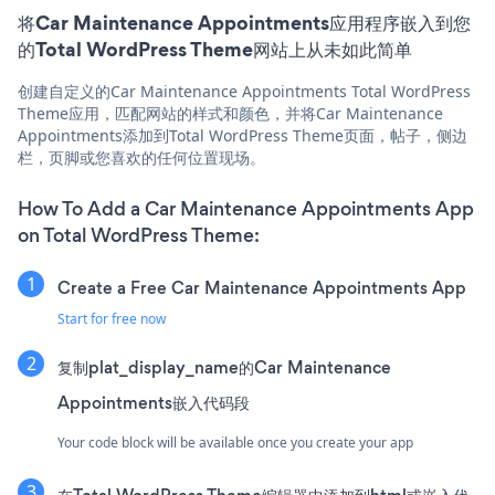
将Car Maintenance Appointments应用程序嵌入到您
的Total WordPress Theme网站上从未如此简单
创建自定义的Car Maintenance Appointments Total WordPress
Theme应用，匹配网站的样式和颜色，并将Car Maintenance
Appointments添加到Total WordPress Theme页面，帖子，侧边
栏，页脚或您喜欢的任何位置现场。
How To Add a Car Maintenance Appointments App
on Total WordPress Theme:
Create a Free Car Maintenance Appointments App
Start for free now
复制plat_display_name的Car Maintenance
Appointments嵌入代码段
Your code block will be available once you create your app