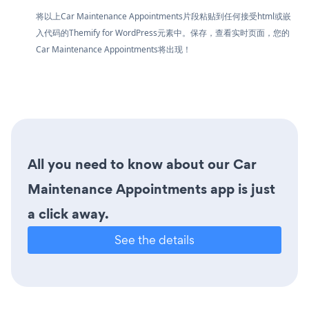
将以上Car Maintenance Appointments片段粘贴到任何接受html或嵌
入代码的Themify for WordPress元素中。保存，查看实时页面，您的
Car Maintenance Appointments将出现！
All you need to know about our Car
Maintenance Appointments app is just
a click away.
See the details