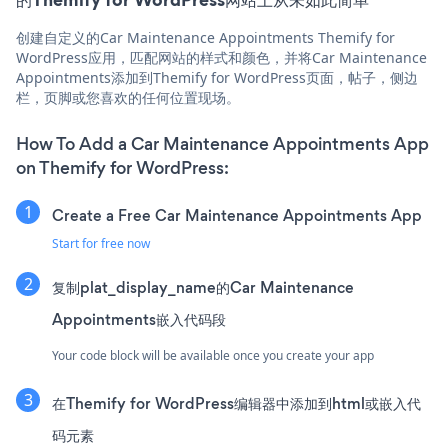
创建自定义的Car Maintenance Appointments Themify for
WordPress应用，匹配网站的样式和颜色，并将Car Maintenance
Appointments添加到Themify for WordPress页面，帖子，侧边
栏，页脚或您喜欢的任何位置现场。
How To Add a Car Maintenance Appointments App
on Themify for WordPress:
Create a Free Car Maintenance Appointments App
Start for free now
复制plat_display_name的Car Maintenance
Appointments嵌入代码段
Your code block will be available once you create your app
在Themify for WordPress编辑器中添加到html或嵌入代
码元素