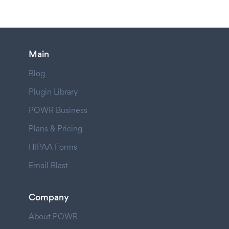
Main
Blog
Plugin Library
POWR Business
Plans & Pricing
HIPAA Forms
Email Blast
Company
About POWR