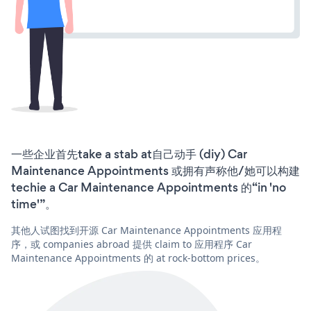
一些企业首先take a stab at自己动手 (diy) Car
Maintenance Appointments 或拥有声称他/她可以构建
techie a Car Maintenance Appointments 的“in 'no
time'”。
其他人试图找到开源 Car Maintenance Appointments 应用程
序，或 companies abroad 提供 claim to 应用程序 Car
Maintenance Appointments 的 at rock-bottom prices。