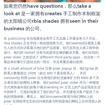
如果您仍然have questions，那么take a
look at 是一家拥有creates 手工制作木制框架
的太阳镜公司rbia shades 拥有seen in their
business 的公司。
在 publicizing 在当地展览会和手工艺品展上开展业务几个月后，
rbia shades 正在寻找一种在线销售方式。他们wanted以视觉上吸
引人的方式向访客展示他们的产品质量、轻巧且符合人体工程学的
设计。他们的 IdoSell 没有为此提供足够的解决方案。他们在找到
powr slider 之前尝试了 different third-party apps，但没有一个
看起来好像它们是站点的一部分，并且笨重且难以使用。
在 a small amount of time 注册 powr popup 后，他们grow 的
联系人数量超过 250%（超过 600 个真实联系人），并且
constantly 利用 powr 社交将他们的社交媒体扩大到 6000 多个关
注者在他们的网站上喂食。他们added powr slider 作为一种视觉
方式来快速向他们的客户展示landing on 主页上的产品在现实生活
中的样子。它很好地展示了他们的产品，并无缝地为客户提供了出
色的现场体验。事实上，他们discovered发现与他们网站上的
powr 应用程序交互的访问者的参与时间是他们网站上任何其他人的