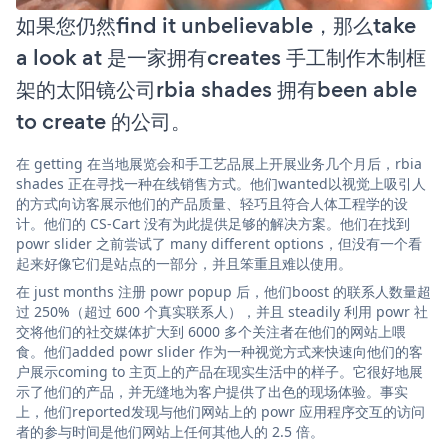
如果您仍然find it unbelievable，那么take
a look at 是一家拥有creates 手工制作木制框
架的太阳镜公司rbia shades 拥有been able
to create 的公司。
在 getting 在当地展览会和手工艺品展上开展业务几个月后，rbia
shades 正在寻找一种在线销售方式。他们wanted以视觉上吸引人
的方式向访客展示他们的产品质量、轻巧且符合人体工程学的设
计。他们的 CS-Cart 没有为此提供足够的解决方案。他们在找到
powr slider 之前尝试了 many different options，但没有一个看
起来好像它们是站点的一部分，并且笨重且难以使用。
在 just months 注册 powr popup 后，他们boost 的联系人数量超
过 250%（超过 600 个真实联系人），并且 steadily 利用 powr 社
交将他们的社交媒体扩大到 6000 多个关注者在他们的网站上喂
食。他们added powr slider 作为一种视觉方式来快速向他们的客
户展示coming to 主页上的产品在现实生活中的样子。它很好地展
示了他们的产品，并无缝地为客户提供了出色的现场体验。事实
上，他们reported发现与他们网站上的 powr 应用程序交互的访问
者的参与时间是他们网站上任何其他人的 2.5 倍。