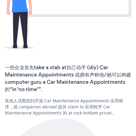
一些企业首先take a stab at自己动手 (diy) Car
Maintenance Appointments 或拥有声称他/她可以构建
computer guru a Car Maintenance Appointments
的“in 'no time'”。
其他人试图找到开源 Car Maintenance Appointments 应用程
序，或 companies abroad 提供 claim to 应用程序 Car
Maintenance Appointments 的 at rock-bottom prices。