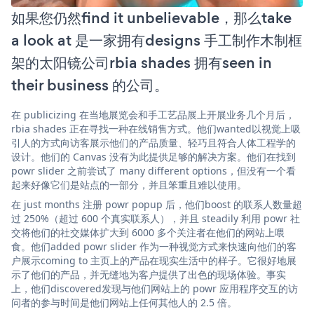
如果您仍然find it unbelievable，那么take
a look at 是一家拥有designs 手工制作木制框
架的太阳镜公司rbia shades 拥有seen in
their business 的公司。
在 publicizing 在当地展览会和手工艺品展上开展业务几个月后，
rbia shades 正在寻找一种在线销售方式。他们wanted以视觉上吸
引人的方式向访客展示他们的产品质量、轻巧且符合人体工程学的
设计。他们的 Canvas 没有为此提供足够的解决方案。他们在找到
powr slider 之前尝试了 many different options，但没有一个看
起来好像它们是站点的一部分，并且笨重且难以使用。
在 just months 注册 powr popup 后，他们boost 的联系人数量超
过 250%（超过 600 个真实联系人），并且 steadily 利用 powr 社
交将他们的社交媒体扩大到 6000 多个关注者在他们的网站上喂
食。他们added powr slider 作为一种视觉方式来快速向他们的客
户展示coming to 主页上的产品在现实生活中的样子。它很好地展
示了他们的产品，并无缝地为客户提供了出色的现场体验。事实
上，他们discovered发现与他们网站上的 powr 应用程序交互的访
问者的参与时间是他们网站上任何其他人的 2.5 倍。