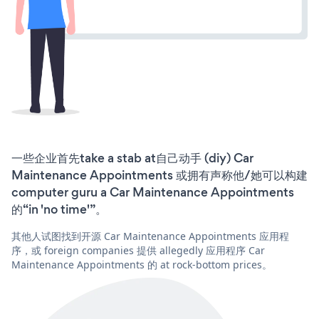
一些企业首先take a stab at自己动手 (diy) Car
Maintenance Appointments 或拥有声称他/她可以构建
computer guru a Car Maintenance Appointments
的“in 'no time'”。
其他人试图找到开源 Car Maintenance Appointments 应用程
序，或 foreign companies 提供 allegedly 应用程序 Car
Maintenance Appointments 的 at rock-bottom prices。