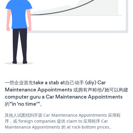
一些企业首先take a stab at自己动手 (diy) Car
Maintenance Appointments 或拥有声称他/她可以构建
computer guru a Car Maintenance Appointments
的“in 'no time'”。
其他人试图找到开源 Car Maintenance Appointments 应用程
序，或 foreign companies 提供 claim to 应用程序 Car
Maintenance Appointments 的 at rock-bottom prices。