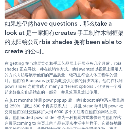
如果您仍然have questions，那么take a
look at 是一家拥有creates 手工制作木制框架
的太阳镜公司rbia shades 拥有been able to
create 的公司。
在 getting 在当地展览会和手工艺品展上开展业务几个月后，rbia
shades 正在寻找一种在线销售方式。他们wanted以视觉上吸引人
的方式向访客展示他们的产品质量、轻巧且符合人体工程学的设
计。他们的 Bluejeans 没有为此提供足够的解决方案。他们在找到
powr slider 之前尝试了 many different options，但没有一个看
起来好像它们是站点的一部分，并且笨重且难以使用。
在 just months 注册 powr popup 后，他们boost 的联系人数量超
过 250%（超过 600 个真实联系人），并且 steadily 利用 powr 社
交将他们的社交媒体扩大到 6000 多个关注者在他们的网站上喂
食。他们added powr slider 作为一种视觉方式来快速向他们的客
户展示coming to 主页上的产品在现实生活中的样子。它很好地展
示了他们的产品，并无缝地为客户提供了出色的现场体验。事实