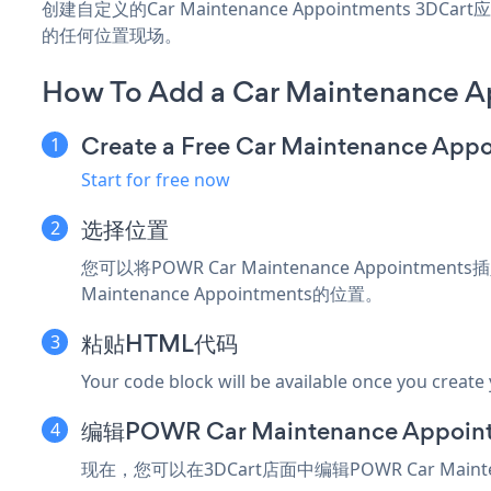
创建自定义的Car Maintenance Appointments 3
的任何位置现场。
How To Add a Car Maintenance A
Create a Free Car Maintenance App
Start for free now
选择位置
您可以将POWR Car Maintenance Appoint
Maintenance Appointments的位置。
粘贴HTML代码
Your code block will be available once you create
编辑POWR Car Maintenance Appoin
现在，您可以在3DCart店面中编辑POWR Car Mainten