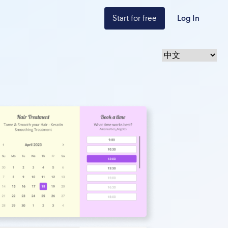
Start for free
Log In