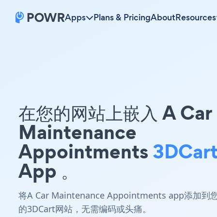
Apps
Plans & Pricing
About
Resources
在您的网站上嵌入 A Car
Maintenance
Appointments
3DCar
App 。
将A Car Maintenance Appointments app添加到
的3DCart网站，无需编码或头痛。