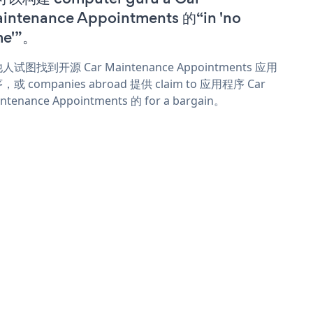
intenance Appointments 的“in 'no
me'”。
人试图找到开源 Car Maintenance Appointments 应用
，或 companies abroad 提供 claim to 应用程序 Car
ntenance Appointments 的 for a bargain。