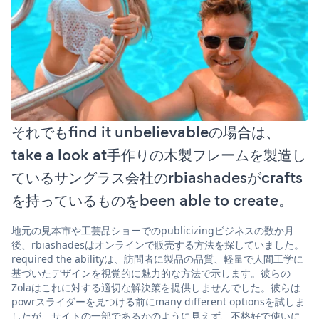
それでもfind it unbelievableの場合は、
take a look at手作りの木製フレームを製造し
ているサングラス会社のrbiashadesがcrafts
を持っているものをbeen able to create。
地元の見本市や工芸品ショーでのpublicizingビジネスの数か月
後、rbiashadesはオンラインで販売する方法を探していました。
required the abilityは、訪問者に製品の品質、軽量で人間工学に
基づいたデザインを視覚的に魅力的な方法で示します。彼らの
Zolaはこれに対する適切な解決策を提供しませんでした。彼らは
powrスライダーを見つける前にmany different optionsを試しま
したが、サイトの一部であるかのように見えず、不格好で使いに