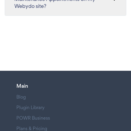
Webydo site?
Main
Blog
Plugin Library
POWR Business
Plans & Pricing