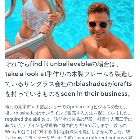
それでもfind it unbelievableの場合は、
take a look at手作りの木製フレームを製造し
ているサングラス会社のrbiashadesがcrafts
を持っているものをseen in their business。
地元の見本市や工芸品ショーでのpublicizingビジネスの数か月
後、rbiashadesはオンラインで販売する方法を探していました。
required the abilityは、訪問者に製品の品質、軽量で人間工学に
基づいたデザインを視覚的に魅力的な方法で示します。彼らの
Webydoはこれに対する適切な解決策を提供しませんでした。彼
らはpowrスライダーを見つける前にmany different optionsを試