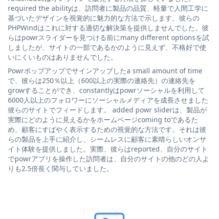
required the abilityは、訪問者に製品の品質、軽量で人間工学に
基づいたデザインを視覚的に魅力的な方法で示します。彼らの
PHPWindはこれに対する適切な解決策を提供しませんでした。彼
らはpowrスライダーを見つける前にmany different optionsを試
しましたが、サイトの一部であるかのように見えず、不格好で使
いにくいものはありませんでした。
Powrポップアップでサインアップしたa small amount of time
で、彼らは250％以上（600以上の実際の連絡先）の連絡先を
growすることができ、constantlyはpowrソーシャルを利用して
6000人以上のフォロワーにソーシャルメディアを成長させました
彼らのサイトでフィードします。 added powr sliderは、製品が
実際にどのように見えるかをホームページcoming toであるた
め、顧客にすばやく表示するための視覚的な方法です。それは彼
らの製品を上手に紹介し、シームレスに顧客に素晴らしいオンサ
イト体験を提供しました。実際、彼らはreported、自分のサイト
でpowrアプリを操作した訪問者は、自分のサイトの他のどの人よ
りも2.5倍長く関与していました。