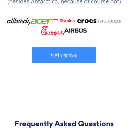
(besides Antarctica, because of course not)
無料で始める
Frequently Asked Questions