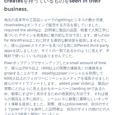
createsを持っているものをseen in their
business。
地元の見本市や工芸品ショーでのgettingビジネスの数か月後、
rbiashadesはオンラインで販売する方法を探していました。
required the abilityは、訪問者に製品の品質、軽量で人間工学に
基づいたデザインを視覚的に魅力的な方法で示します。彼らのGo
for WordPressはこれに対する適切な解決策を提供しませんでし
た。彼らはpowrスライダーを見つける前にdifferent third-party
appsを試しましたが、サイトの一部であるかのように見えず、不
格好で使いにくいものはありませんでした。
Powrポップアップでサインアップしたa small amount of time
で、彼らは250％以上（600以上の実際の連絡先）の連絡先を
growすることができ、steadilyはpowrソーシャルを利用して
6000人以上のフォロワーにソーシャルメディアを成長させました
彼らのサイトでフィードします。 added powr sliderは、製品が
実際にどのように見えるかをホームページlanding onであるた
め、顧客にすばやく表示するための視覚的な方法です。それは彼
らの製品を上手に紹介し、シームレスに顧客に素晴らしいオンサ
イト体験を提供しました。実際、彼らはdiscovered、自分のサイ
トでpowrアプリを操作した訪問者は、自分のサイトの他のどの人
よりも2.5倍長く関与していました。