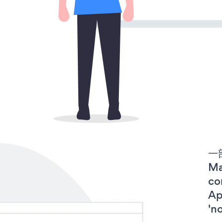
一
Ma
co
A
'