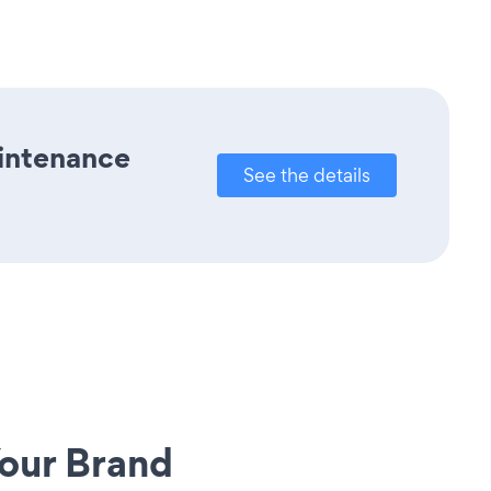
aintenance
See the details
our Brand