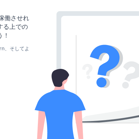
トを稼働させれ
する上での
う！
、turn、そしてよ