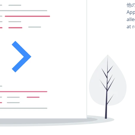
他の
Ap
al
at