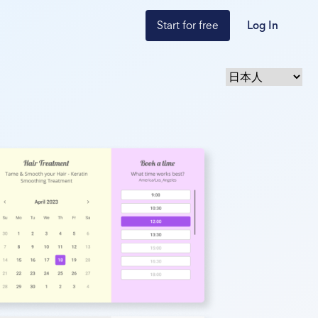
Start for free
Log In