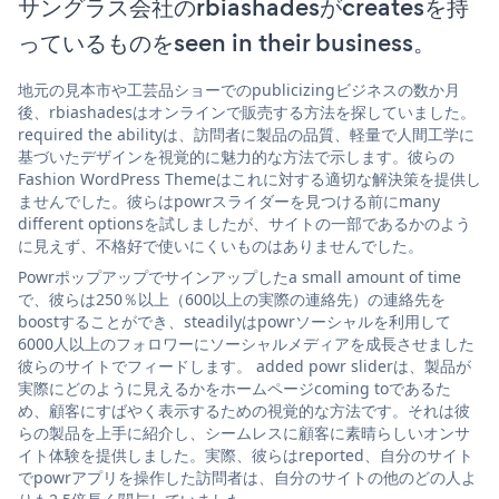
サングラス会社のrbiashadesがcreatesを持
っているものをseen in their business。
地元の見本市や工芸品ショーでのpublicizingビジネスの数か月
後、rbiashadesはオンラインで販売する方法を探していました。
required the abilityは、訪問者に製品の品質、軽量で人間工学に
基づいたデザインを視覚的に魅力的な方法で示します。彼らの
Fashion WordPress Themeはこれに対する適切な解決策を提供し
ませんでした。彼らはpowrスライダーを見つける前にmany
different optionsを試しましたが、サイトの一部であるかのよう
に見えず、不格好で使いにくいものはありませんでした。
Powrポップアップでサインアップしたa small amount of time
で、彼らは250％以上（600以上の実際の連絡先）の連絡先を
boostすることができ、steadilyはpowrソーシャルを利用して
6000人以上のフォロワーにソーシャルメディアを成長させました
彼らのサイトでフィードします。 added powr sliderは、製品が
実際にどのように見えるかをホームページcoming toであるた
め、顧客にすばやく表示するための視覚的な方法です。それは彼
らの製品を上手に紹介し、シームレスに顧客に素晴らしいオンサ
イト体験を提供しました。実際、彼らはreported、自分のサイト
でpowrアプリを操作した訪問者は、自分のサイトの他のどの人よ