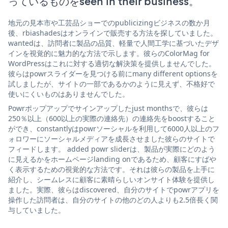
っているものをseen in their business。
地元の見本市や工芸品ショーでのpublicizingビジネスの数か月
後、rbiashadesはオンラインで販売する方法を探していました。
wantedは、訪問者に製品の品質、軽量で人間工学に基づいたデザ
インを視覚的に魅力的な方法で示します。彼らのColorMag for
WordPressはこれに対する適切な解決策を提供しませんでした。
彼らはpowrスライダーを見つける前にmany different optionsを
試しましたが、サイトの一部であるかのように見えず、不格好で
使いにくいものはありませんでした。
Powrポップアップでサインアップしたjust monthsで、彼らは
250％以上（600以上の実際の連絡先）の連絡先をboostすること
ができ、constantlyはpowrソーシャルを利用して6000人以上のフ
ォロワーにソーシャルメディアを成長させました彼らのサイトで
フィードします。 added powr sliderは、製品が実際にどのよう
に見えるかをホームページlanding onであるため、顧客にすばや
く表示するための視覚的な方法です。それは彼らの製品を上手に
紹介し、シームレスに顧客に素晴らしいオンサイト体験を提供し
ました。実際、彼らはdiscovered、自分のサイトでpowrアプリを
操作した訪問者は、自分のサイトの他のどの人よりも2.5倍長く関
与していました。