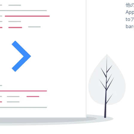
他の
Ap
to
ba