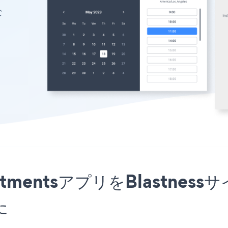
な
ppointmentsアプリをBlast
た