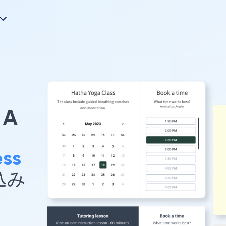
A
ess
め込み