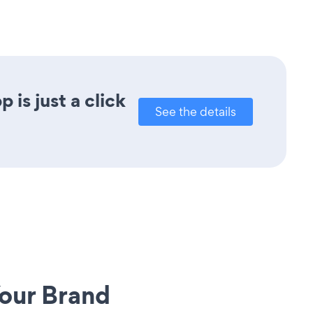
is just a click
See the details
our Brand