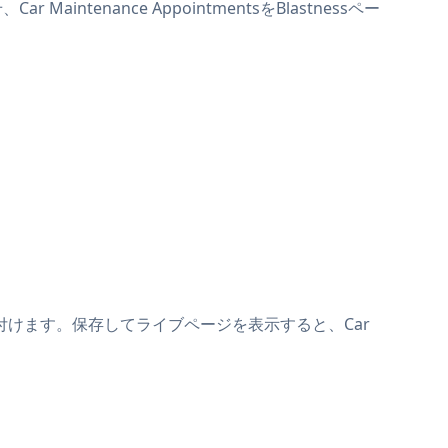
aintenance AppointmentsをBlastnessペー
の上に貼り付けます。保存してライブページを表示すると、Car