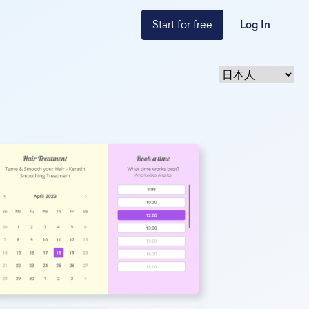
Start for free
Log In