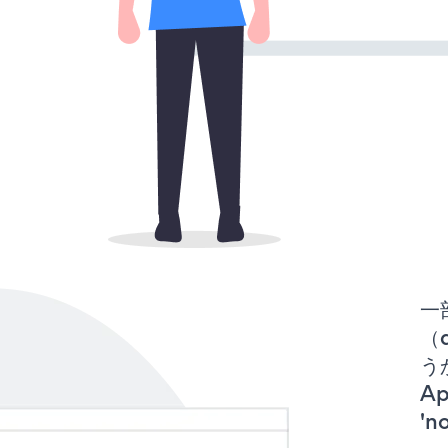
一
（d
うか
A
'