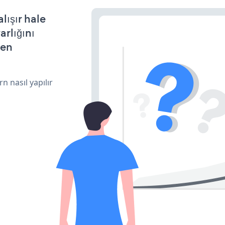
lışır hale
arlığını
den
n nasıl yapılır