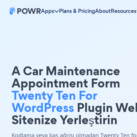
Apps
Plans & Pricing
About
Resources
A Car Maintenance
Appointment Form
Twenty Ten For
WordPress
Plugin We
Sitenize Yerleştirin
Kodlama veya baş ağrısı olmadan Twenty Ten fo