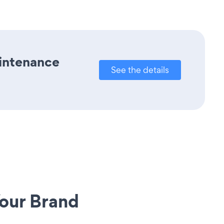
aintenance
See the details
our Brand