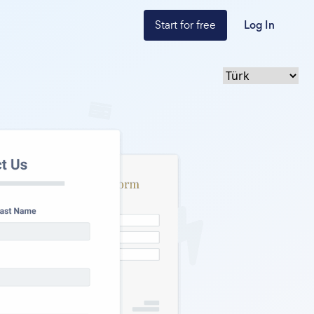
Start for free
Log In