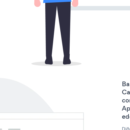
Ba
Ca
co
Ap
ede
Diğ