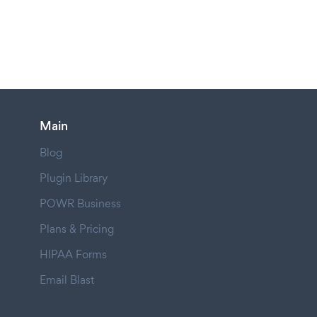
Main
Blog
Plugin Library
POWR Business
Plans & Pricing
HIPAA Forms
Email Blast