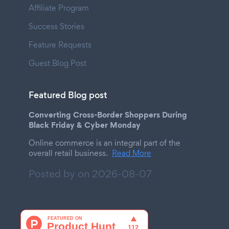
Affiliate Program
Success Stories
Feature Requests
Guest Blog Post
Featured Blog post
Converting Cross-Border Shoppers During
Black Friday & Cyber Monday
Online commerce is an integral part of the
overall retail business.
Read More
Posted by on
2026-08-07