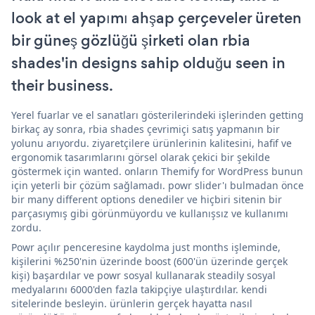
look at el yapımı ahşap çerçeveler üreten
bir güneş gözlüğü şirketi olan rbia
shades'in designs sahip olduğu seen in
their business.
Yerel fuarlar ve el sanatları gösterilerindeki işlerinden getting
birkaç ay sonra, rbia shades çevrimiçi satış yapmanın bir
yolunu arıyordu. ziyaretçilere ürünlerinin kalitesini, hafif ve
ergonomik tasarımlarını görsel olarak çekici bir şekilde
göstermek için wanted. onların Themify for WordPress bunun
için yeterli bir çözüm sağlamadı. powr slider'ı bulmadan önce
bir many different options denediler ve hiçbiri sitenin bir
parçasıymış gibi görünmüyordu ve kullanışsız ve kullanımı
zordu.
Powr açılır penceresine kaydolma just months işleminde,
kişilerini %250'nin üzerinde boost (600'ün üzerinde gerçek
kişi) başardılar ve powr sosyal kullanarak steadily sosyal
medyalarını 6000'den fazla takipçiye ulaştırdılar. kendi
sitelerinde besleyin. ürünlerin gerçek hayatta nasıl