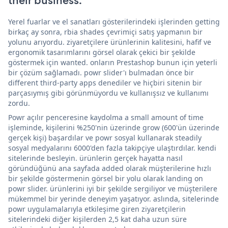
their business.
Yerel fuarlar ve el sanatları gösterilerindeki işlerinden getting
birkaç ay sonra, rbia shades çevrimiçi satış yapmanın bir
yolunu arıyordu. ziyaretçilere ürünlerinin kalitesini, hafif ve
ergonomik tasarımlarını görsel olarak çekici bir şekilde
göstermek için wanted. onların Prestashop bunun için yeterli
bir çözüm sağlamadı. powr slider'ı bulmadan önce bir
different third-party apps denediler ve hiçbiri sitenin bir
parçasıymış gibi görünmüyordu ve kullanışsız ve kullanımı
zordu.
Powr açılır penceresine kaydolma a small amount of time
işleminde, kişilerini %250'nin üzerinde grow (600'ün üzerinde
gerçek kişi) başardılar ve powr sosyal kullanarak steadily
sosyal medyalarını 6000'den fazla takipçiye ulaştırdılar. kendi
sitelerinde besleyin. ürünlerin gerçek hayatta nasıl
göründüğünü ana sayfada added olarak müşterilerine hızlı
bir şekilde göstermenin görsel bir yolu olarak landing on
powr slider. ürünlerini iyi bir şekilde sergiliyor ve müşterilere
mükemmel bir yerinde deneyim yaşatıyor. aslında, sitelerinde
powr uygulamalarıyla etkileşime giren ziyaretçilerin
sitelerindeki diğer kişilerden 2,5 kat daha uzun süre