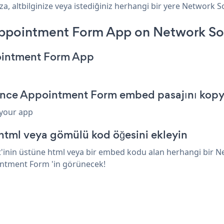
altbilginize veya istediğiniz herhangi bir yere Network Sol
ppointment Form App on Network Sol
ointment Form App
ance Appointment Form embed pasajını kopy
 your app
html veya gömülü kod öğesini ekleyin
nin üstüne html veya bir embed kodu alan herhangi bir Netw
intment Form 'in görünecek!