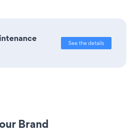
aintenance
See the details
our Brand