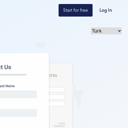
Start for free
Log In