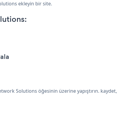
utions ekleyin bir site.
utions:
ala
ork Solutions öğesinin üzerine yapıştırın. kaydet,