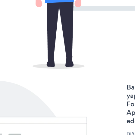
Ba
ya
Fo
Ap
ede
Diğ