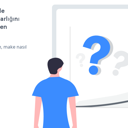
le
arlığını
den
e, make nasıl