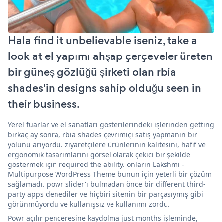
Hala find it unbelievable iseniz, take a
look at el yapımı ahşap çerçeveler üreten
bir güneş gözlüğü şirketi olan rbia
shades'in designs sahip olduğu seen in
their business.
Yerel fuarlar ve el sanatları gösterilerindeki işlerinden getting
birkaç ay sonra, rbia shades çevrimiçi satış yapmanın bir
yolunu arıyordu. ziyaretçilere ürünlerinin kalitesini, hafif ve
ergonomik tasarımlarını görsel olarak çekici bir şekilde
göstermek için required the ability. onların Lakshmi -
Multipurpose WordPress Theme bunun için yeterli bir çözüm
sağlamadı. powr slider'ı bulmadan önce bir different third-
party apps denediler ve hiçbiri sitenin bir parçasıymış gibi
görünmüyordu ve kullanışsız ve kullanımı zordu.
Powr açılır penceresine kaydolma just months işleminde,