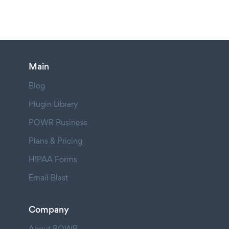
Main
Blog
Plugin Library
POWR Business
Plans & Pricing
HIPAA Forms
Email Blast
Company
About POWR