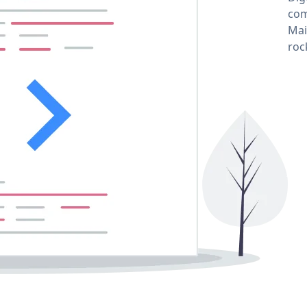
com
Mai
roc