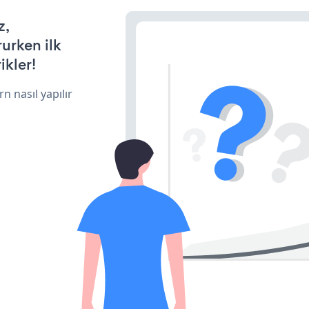
z,
rurken ilk
ikler!
n nasıl yapılır