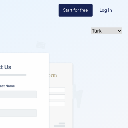
Start for free
Log In