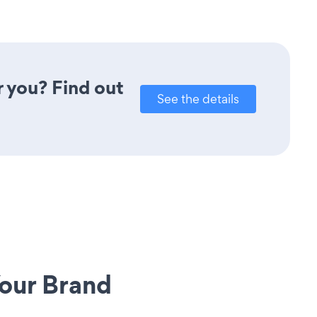
r you? Find out
See the details
our Brand