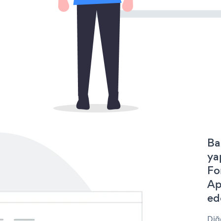
Ba
ya
Fo
Ap
ede
Diğ