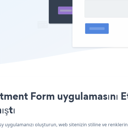
ment Form uygulamasını Ets
ıştı
y uygulamanızı oluşturun, web sitenizin stiline ve renkle