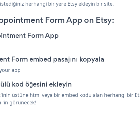
stediğiniz herhangi bir yere Etsy ekleyin bir site.
ppointment Form App on Etsy:
ointment Form App
ent Form embed pasajını kopyala
 your app
ülü kod öğesini ekleyin
in üstüne html veya bir embed kodu alan herhangi bir Etsy ö
 'in görünecek!