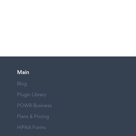
Main
Blog
Plugin Library
POWR Business
Plans & Pricing
HIPAA Forms