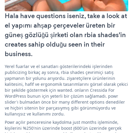
Hala have questions iseniz, take a look at
el yapımı ahşap çerçeveler üreten bir
güneş gözlüğü şirketi olan rbia shades'in
creates sahip olduğu seen in their
business.
Yerel fuarlar ve el sanatları gösterilerindeki işlerinden
publicizing birkaç ay sonra, rbia shades çevrimiçi satış
yapmanın bir yolunu arıyordu. ziyaretçilere ürünlerinin
kalitesini, hafif ve ergonomik tasarımlarını görsel olarak çekici
bir şekilde göstermek için wanted. onların Cressida For
WordPress bunun için yeterli bir çözüm sağlamadı. powr
slider'ı bulmadan önce bir many different options denediler
ve hiçbiri sitenin bir parçasıymış gibi görünmüyordu ve
kullanışsız ve kullanımı zordu.
Powr açılır penceresine kaydolma just months işleminde,
kişilerini %250'nin üzerinde boost (600'ün üzerinde gerçek