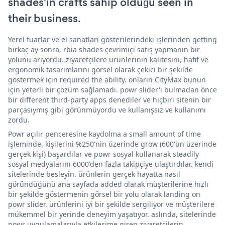
shades'in crafts sahip olduğu seen in
their business.
Yerel fuarlar ve el sanatları gösterilerindeki işlerinden getting
birkaç ay sonra, rbia shades çevrimiçi satış yapmanın bir
yolunu arıyordu. ziyaretçilere ürünlerinin kalitesini, hafif ve
ergonomik tasarımlarını görsel olarak çekici bir şekilde
göstermek için required the ability. onların CityMax bunun
için yeterli bir çözüm sağlamadı. powr slider'ı bulmadan önce
bir different third-party apps denediler ve hiçbiri sitenin bir
parçasıymış gibi görünmüyordu ve kullanışsız ve kullanımı
zordu.
Powr açılır penceresine kaydolma a small amount of time
işleminde, kişilerini %250'nin üzerinde grow (600'ün üzerinde
gerçek kişi) başardılar ve powr sosyal kullanarak steadily
sosyal medyalarını 6000'den fazla takipçiye ulaştırdılar. kendi
sitelerinde besleyin. ürünlerin gerçek hayatta nasıl
göründüğünü ana sayfada added olarak müşterilerine hızlı
bir şekilde göstermenin görsel bir yolu olarak landing on
powr slider. ürünlerini iyi bir şekilde sergiliyor ve müşterilere
mükemmel bir yerinde deneyim yaşatıyor. aslında, sitelerinde
powr uygulamalarıyla etkileşime giren ziyaretçilerin